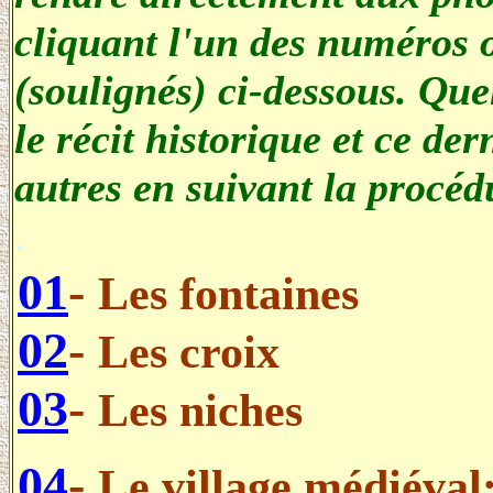
cliquant l'un des numéros o
(soulignés) ci-dessous. Que
le récit historique et ce de
autres en suivant la procédu
.
01
-
Les fontaines
02
-
Les croix
03
-
Les niches
04
-
Le village médiéval