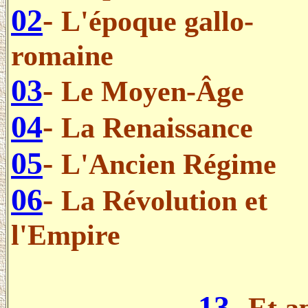
02
-
L'époque gallo-
romaine
03
-
Le Moyen-Âge
04
-
La Renaissance
05
-
L'Ancien Régime
06
-
La Révolution et
l'Empire
13
-