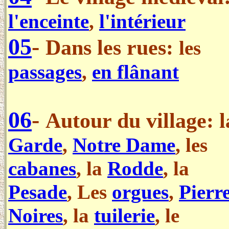
l'enceinte
,
l'intérieur
05
-
Dans les rues:
les
passages
,
en flânant
.
06
-
Autour du village: l
Garde
,
Notre Dame
, les
cabanes
, la
Rodde
, la
Pesade
, Les
orgues
,
Pierr
Noires
, la
tuilerie
, le