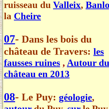
ruisseau du
Valleix
,
Banl
la
Cheire
.
07
-
Dans les bois du
château de Travers:
les
fausses ruines
,
Autour d
château en 2013
.
08
-
Le Puy:
géologie
,
autour
du Puy,
sur
le Puy