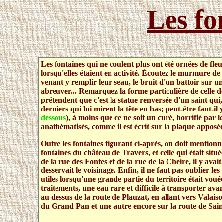
Les fo
Les fontaines qui ne coulent plus ont été ornées de fl
lorsqu'elles étaient en activité. Écoutez le murmure d
venant y remplir leur seau, le bruit d'un battoir sur u
abreuver... Remarquez la forme particulière de celle de 
prétendent que c'est la statue renversée d'un saint qui
derniers qui lui mirent la tête en bas; peut-être faut-
dessous
), à moins que ce ne soit un curé, horrifié par le
anathématisés, comme il est écrit sur la plaque apposé
Outre les fontaines figurant ci-après, on doit mentionn
fontaines du château de Travers, et celle qui était situ
de la rue des Fontes et de la rue de la Cheire, il y ava
desservait le voisinage. Enfin, il ne faut pas oublier le
utiles lorsqu'une grande partie du territoire était vou
traitements, une eau rare et difficile à transporter ava
au dessus de la route de Plauzat, en allant vers Valai
du Grand Pan et une autre encore sur la route de Sain
.