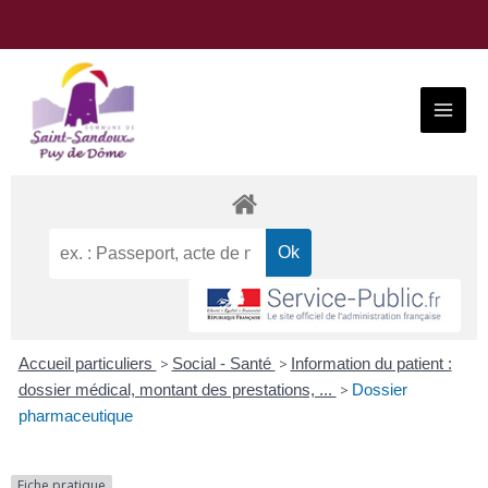
Aller
au
contenu
Main
Menu
Accueil particuliers
>
Social - Santé
>
Information du patient :
dossier médical, montant des prestations, ...
>
Dossier
pharmaceutique
Fiche pratique