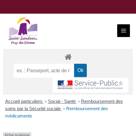
Aller
au
contenu
Main
Menu
Accueil particuliers
>
Social - Santé
>
Remboursement des
soins par la Sécurité sociale
>
Remboursement des
médicaments
Fiche pratique