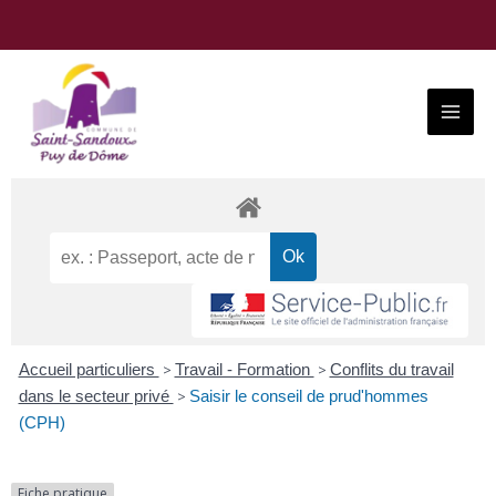
Aller
au
contenu
Main
Menu
Accueil particuliers
>
Travail - Formation
>
Conflits du travail
dans le secteur privé
>
Saisir le conseil de prud'hommes
(CPH)
Fiche pratique