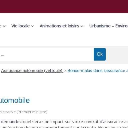
e
Vie locale
Animations et loisirs
Urbanisme – Envir
>
Assurance automobile (véhicule)
>
Bonus-malus dans l'assurance 
utomobile
nistrative (Premier ministre)
s demandez quel sera son impact sur votre contrat d'assurance au
e en fonction de votre comportement sur la route. Nous vous ex