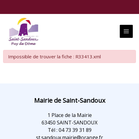
Aller
au
contenu
Main
Menu
Impossible de trouver la fiche : R33413.xml
Mairie de Saint-Sandoux
1 Place de la Mairie
63450 SAINT-SANDOUX
Tél : 04 73 39 31 89
st.sandoux.mairie@orange.fr