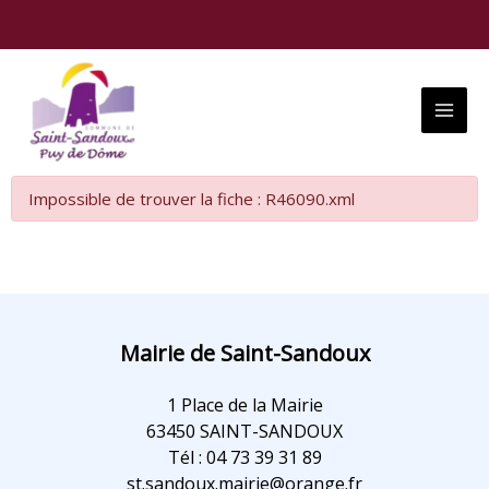
Aller
au
contenu
Main
Menu
Impossible de trouver la fiche : R46090.xml
Mairie de Saint-Sandoux
1 Place de la Mairie
63450 SAINT-SANDOUX
Tél : 04 73 39 31 89
st.sandoux.mairie@orange.fr