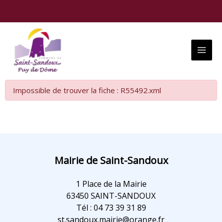
Aller
au
contenu
Main
Menu
Impossible de trouver la fiche : R55492.xml
Mairie de Saint-Sandoux
1 Place de la Mairie
63450 SAINT-SANDOUX
Tél : 04 73 39 31 89
st.sandoux.mairie@orange.fr