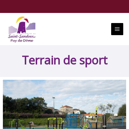
Aller
au
contenu
Main
Menu
Terrain de sport