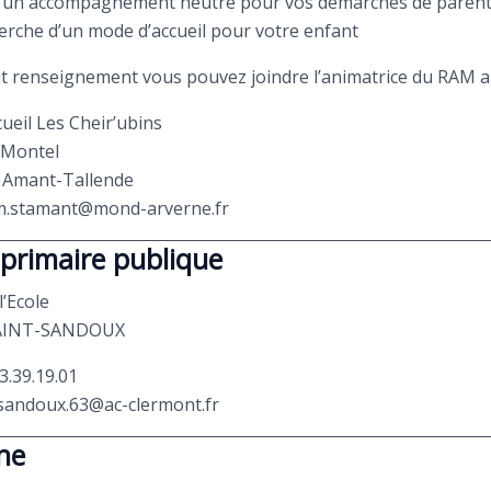
d’un accompagnement neutre pour vos démarches de paren
herche d’un mode d’accueil pour votre enfant
t renseignement vous pouvez joindre l’animatrice du
RAM
a
cueil Les Cheir’ubins
 Montel
 Amant-Tallende
am.stamant@mond-arverne.fr
 primaire publique
l’Ecole
SAINT-SANDOUX
73.39.19.01
-sandoux.63@ac-clermont.fr
ne