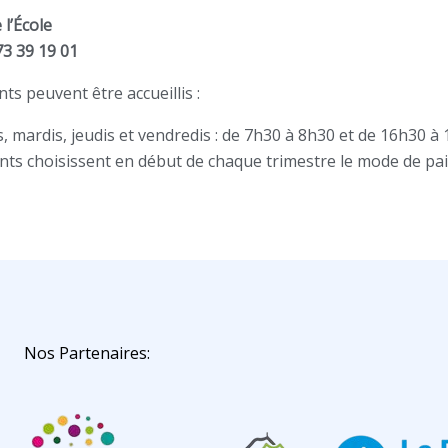
 l’École
 73 39 19 01
ts peuvent être accueillis :
s, mardis, jeudis et vendredis : de 7
h30
à
8h30
et de
16h30
à
nts choisissent en début de chaque trimestre le mode de paie
Nos Partenaires: