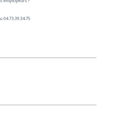
ts employeurs ?
u 04.73.39.34.75