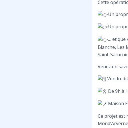
Cette opératio
Un propr
Un propri
… et que 
Blanche, Les 
Saint-Saturni
Venez en savoi
Vendredi 
De 9h à 
Maison Fra
Ce projet est 
Mond’Arverne 