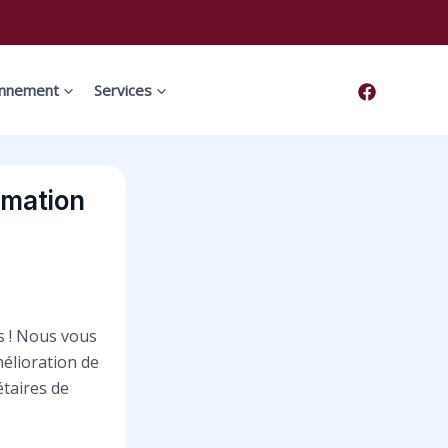
onnement
Services
rmation
s ! Nous vous
élioration de
étaires de