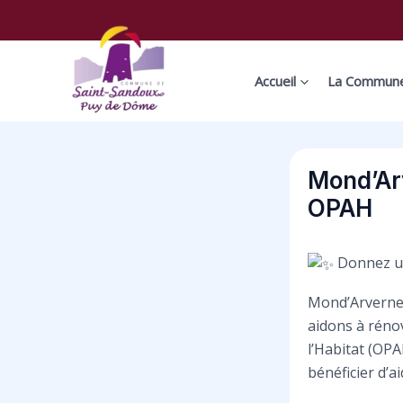
Aller
Navigation
au
des
contenu
articles
Accueil
La Commun
Mond’Ar
OPAH
Donnez un
Mond’Arverne 
aidons à réno
l’Habitat (OP
bénéficier d’a