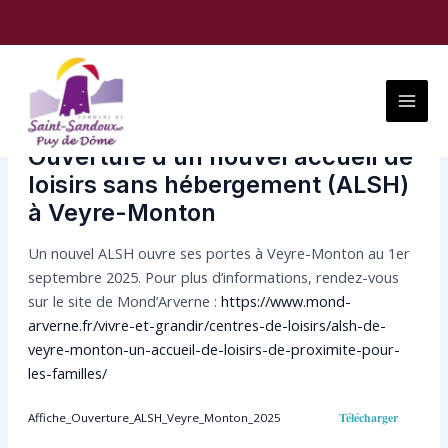
Aller
Navigation
au
des
contenu
articles
Main
Menu
Ouverture d’un nouvel accueil de
loisirs sans hébergement (ALSH)
à Veyre-Monton
Un nouvel ALSH ouvre ses portes à Veyre-Monton au 1er
septembre 2025. Pour plus d’informations, rendez-vous
sur le site de Mond’Arverne :
https://www.mond-
arverne.fr/vivre-et-grandir/centres-de-loisirs/alsh-de-
veyre-monton-un-accueil-de-loisirs-de-proximite-pour-
les-familles/
Télécharger
Affiche_Ouverture_ALSH_Veyre_Monton_2025