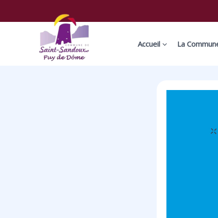
Aller
Navigation
au
des
contenu
articles
Accueil
La Commun