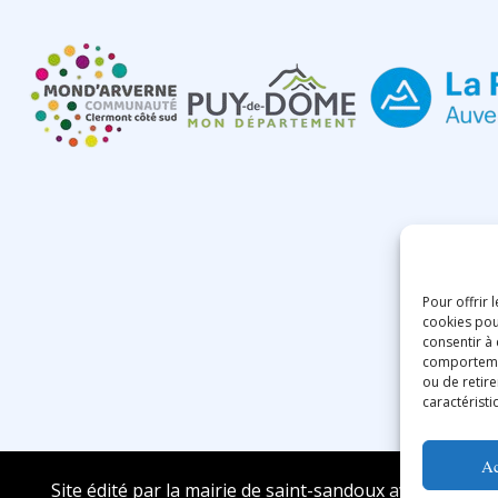
Pour offrir 
cookies pou
consentir à
comportement
ou de retire
caractéristi
Ac
Site édité par la mairie de saint-sandoux avec ❤️