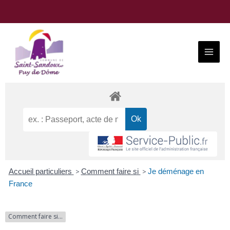
Aller
au
contenu
Main
Menu
Accueil particuliers
>
Comment faire si
>
Je déménage en
France
Comment faire si...