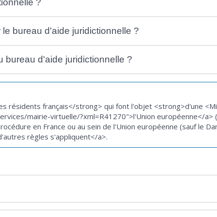
ionnelle ?
e bureau d'aide juridictionnelle ?
u bureau d'aide juridictionnelle ?
es résidents français</strong> qui font l'objet <strong>d'une 
r/services/mairie-virtuelle/?xml=R41270">l'Union européenne</a>
 procédure en France ou au sein de l'Union européenne (sauf le Da
'autres règles s'appliquent</a>.