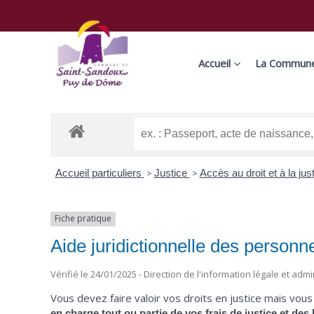
Aller
au
contenu
Accueil
La Commun
Accueil particuliers
>
Justice
>
Accès au droit et à la jus
Fiche pratique
Aide juridictionnelle des personn
Vérifié le 24/01/2025 - Direction de l'information légale et admi
Vous devez faire valoir vos droits en justice mais vou
en charge tout ou partie de vos frais de justice et de