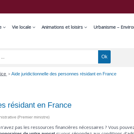
e
Vie locale
Animations et loisirs
Urbanisme – Envir
tice
>
Aide juridictionnelle des personnes résidant en France
es résidant en France
nistrative (Premier ministre)
s n'avez pas les ressources financières nécessaires ?
Vous pouvez 
si vous répondez aux conditions d'ad
s honoraires de votre avocat