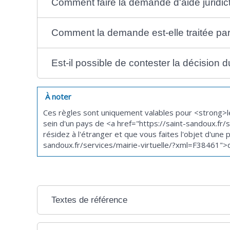
Comment faire la demande d'aide juridict
Comment la demande est-elle traitée par l
Est-il possible de contester la décision d
À noter
Ces règles sont uniquement valables pour <strong>l
sein d'un pays de <a href="https://saint-sandoux.f
résidez à l'étranger et que vous faites l'objet d'une
sandoux.fr/services/mairie-virtuelle/?xml=F38461">d
Textes de référence