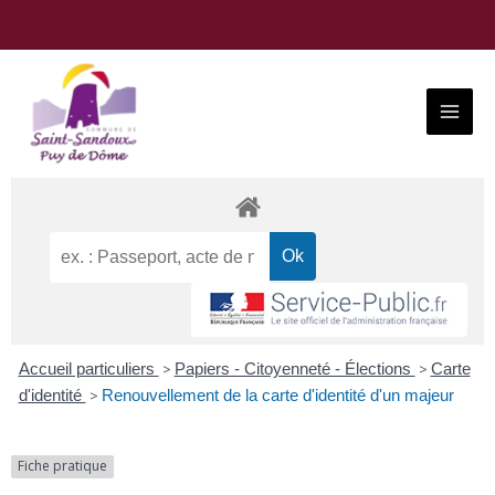
Aller
au
contenu
Main
Menu
Accueil particuliers
>
Papiers - Citoyenneté - Élections
>
Carte
d'identité
>
Renouvellement de la carte d'identité d'un majeur
Fiche pratique