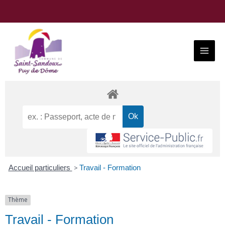
Aller
au
contenu
Main
Menu
Accueil particuliers
>
Travail - Formation
Thème
Travail - Formation