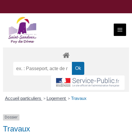
Aller
au
contenu
Main
Menu
Accueil particuliers
>
Logement
>
Travaux
Dossier
Travaux