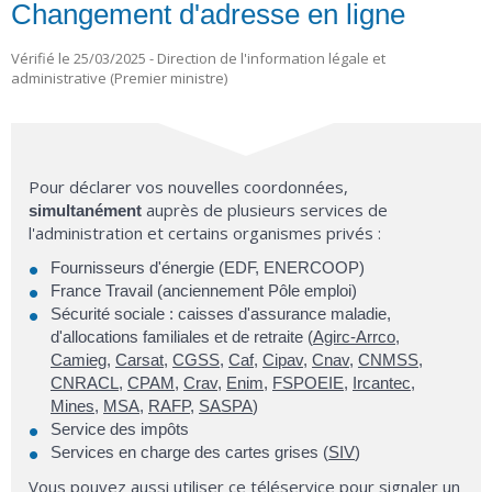
Changement d'adresse en ligne
Vérifié le 25/03/2025 - Direction de l'information légale et
administrative (Premier ministre)
Pour déclarer vos nouvelles coordonnées,
auprès de plusieurs services de
simultanément
l'administration et certains organismes privés :
Fournisseurs d'énergie (EDF, ENERCOOP)
France Travail (anciennement Pôle emploi)
Sécurité sociale : caisses d'assurance maladie,
d'allocations familiales et de retraite (
Agirc-Arrco
,
Camieg
,
Carsat
,
CGSS
,
Caf
,
Cipav
,
Cnav
,
CNMSS
,
CNRACL
,
CPAM
,
Crav
,
Enim
,
FSPOEIE
,
Ircantec
,
Mines
,
MSA
,
RAFP
,
SASPA
)
Service des impôts
Services en charge des cartes grises (
SIV
)
Vous pouvez aussi utiliser ce téléservice pour signaler un