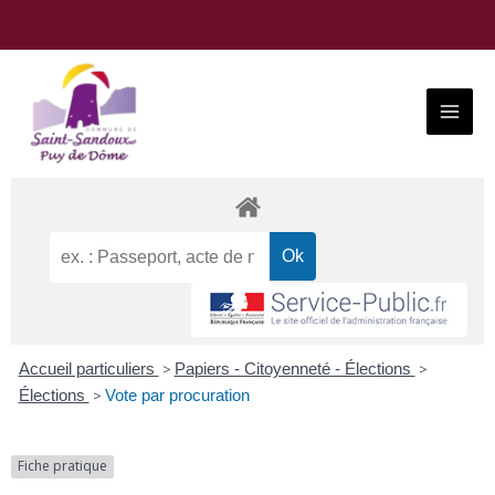
Aller
au
contenu
Main
Menu
Accueil particuliers
>
Papiers - Citoyenneté - Élections
>
Élections
>
Vote par procuration
Fiche pratique