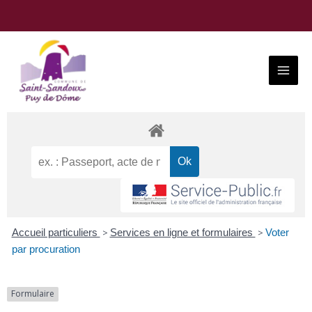
Aller
au
contenu
Main
Menu
Accueil particuliers
>
Services en ligne et formulaires
>
Voter
par procuration
Formulaire