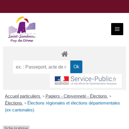
Aller
au
contenu
Main
Menu
Accueil particuliers
>
Papiers - Citoyenneté - Élections
>
Élections
>
Élections régionales et élections départementales
(ex-cantonales)
Fiche pratique