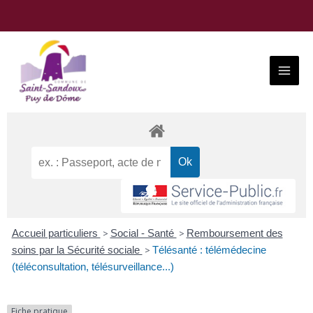
Aller
au
contenu
Main
Menu
Accueil particuliers
>
Social - Santé
>
Remboursement des
soins par la Sécurité sociale
>
Télésanté : télémédecine
(téléconsultation, télésurveillance...)
Fiche pratique