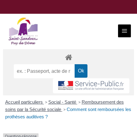
Aller
au
contenu
Main
Menu
Accueil particuliers
>
Social - Santé
>
Remboursement des
soins par la Sécurité sociale
>
Comment sont remboursées les
prothèses auditives ?
Question-réponse