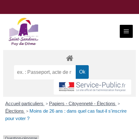
Aller
au
contenu
Main
Menu
Accueil particuliers
>
Papiers - Citoyenneté - Élections
>
Élections
>
Moins de 26 ans : dans quel cas faut-il s'inscrire
pour voter ?
Question-réponse