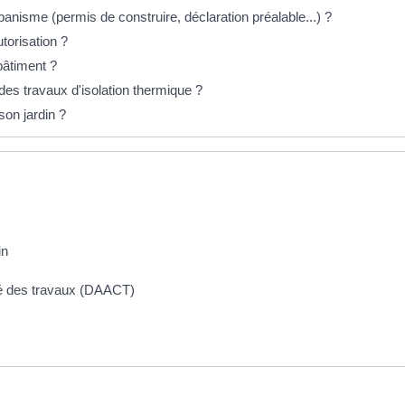
anisme (permis de construire, déclaration préalable...) ?
torisation ?
bâtiment ?
des travaux d'isolation thermique ?
on jardin ?
in
ité des travaux (DAACT)