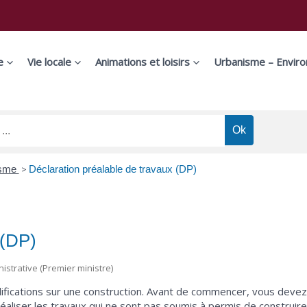
e
Vie locale
Animations et loisirs
Urbanisme – Envir
isme
>
Déclaration préalable de travaux (DP)
 (DP)
nistrative (Premier ministre)
ifications sur une construction. Avant de commencer, vous devez
éaliser les travaux qui ne sont pas soumis à permis de construire. 