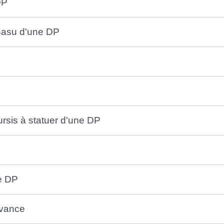
DP
 Basu d'une DP
ursis à statuer d'une DP
e DP
evance