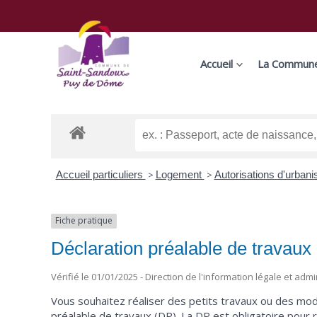
Aller
au
contenu
Accueil
La Commun
Accueil particuliers
>
Logement
>
Autorisations d'urban
Fiche pratique
Déclaration préalable de travaux
Vérifié le 01/01/2025 - Direction de l'information légale et admi
Vous souhaitez réaliser des petits travaux ou des mod
préalable de travaux (DP). La DP est obligatoire pour r